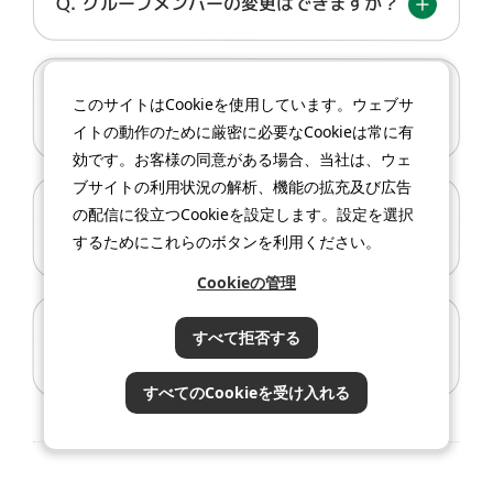
グループメンバーの変更はできますか？
公式アプリは日本語版以外もサポートさ
このサイトはCookieを使用しています。ウェブサ
れていますか？
イトの動作のために厳密に必要なCookieは常に有
効です。お客様の同意がある場合、当社は、ウェ
ブサイトの利用状況の解析、機能の拡充及び広告
携帯電話番号やメールアドレスが変わり
の配信に役立つCookieを設定します。設定を選択
ました。どうすればよいですか？
するためにこれらのボタンを利用ください。
Cookieのカテゴリーがどのように取り扱われてい
Cookieの管理
るかを管理するためには、「Cookieの管理」のリ
ンクをクリックしてください。
落とし物・忘れ物についてお問い合わせ
すべて拒否する
できますか？
すべてのCookieを受け入れる