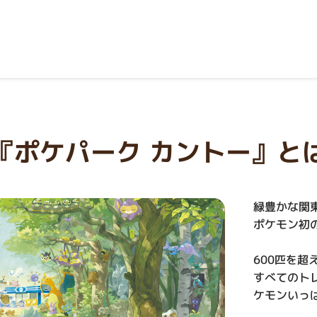
『ポケパーク カントー』
と
緑豊かな関
ポケモン初
600匹を
すべてのト
ケモンいっ