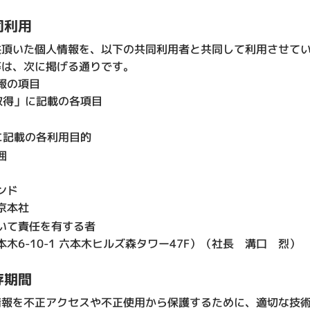
同利用
供頂いた個人情報を、以下の共同利用者と共同して利用させて
等は、次に掲げる通りです。
報の項目
取得」に記載の各項目
に記載の各利用目的
囲
ンド
京本社
いて責任を有する者
木6-10-1 六本木ヒルズ森タワー47F）（社長 溝口 烈）
存期間
情報を不正アクセスや不正使用から保護するために、適切な技